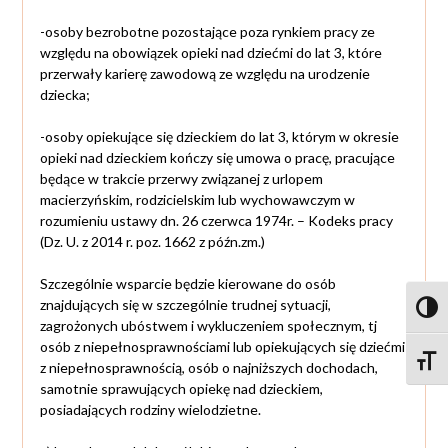
-osoby bezrobotne pozostające poza rynkiem pracy ze
względu na obowiązek opieki nad dziećmi do lat 3, które
przerwały karierę zawodową ze względu na urodzenie
dziecka;
-osoby opiekujące się dzieckiem do lat 3, którym w okresie
opieki nad dzieckiem kończy się umowa o pracę, pracujące
będące w trakcie przerwy związanej z urlopem
macierzyńskim, rodzicielskim lub wychowawczym w
rozumieniu ustawy dn. 26 czerwca 1974r. – Kodeks pracy
(Dz. U. z 2014 r. poz. 1662 z późn.zm.)
Szczególnie wsparcie będzie kierowane do osób
znajdujących się w szczególnie trudnej sytuacji,
Toggl
zagrożonych ubóstwem i wykluczeniem społecznym, tj
osób z niepełnosprawnościami lub opiekujących się dziećmi
Toggle
z niepełnosprawnością, osób o najniższych dochodach,
samotnie sprawujących opiekę nad dzieckiem,
posiadających rodziny wielodzietne.