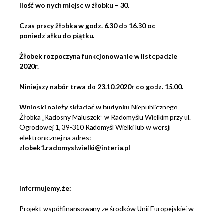
Ilość wolnych miejsc w żłobku – 30.
Czas pracy żłobka w godz. 6.30 do 16.30 od
poniedziałku do piątku.
Żłobek rozpoczyna funkcjonowanie w listopadzie
2020r.
Niniejszy nabór trwa do 23.10.2020r do godz. 15.00.
Wnioski należy składać w budynku
Niepublicznego
Żłobka „Radosny Maluszek” w Radomyślu Wielkim przy ul.
Ogrodowej 1, 39-310 Radomyśl Wielki lub w wersji
elektronicznej na adres:
zlobek1.radomyslwielki@interia.pl
Informujemy, że:
Projekt współfinansowany ze środków Unii Europejskiej w