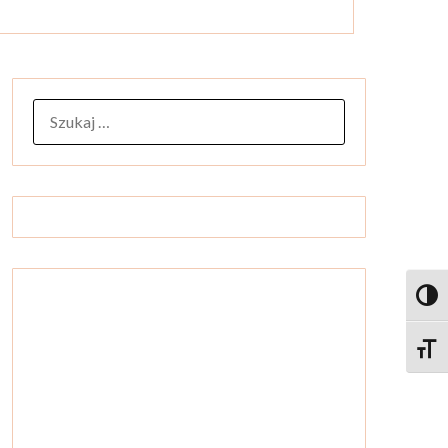
SZUKAJ:
Toggl
Toggle