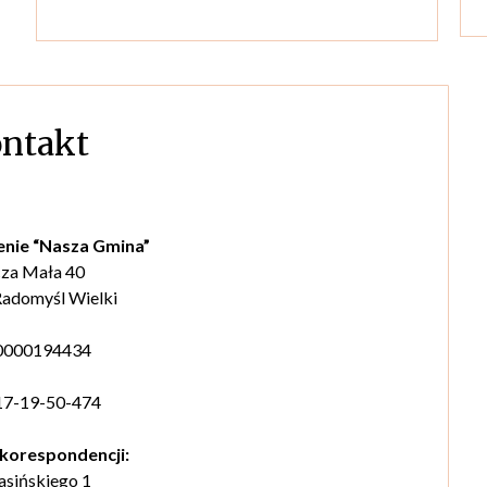
ntakt
nie “Nasza Gmina”
za Mała 40
adomyśl Wielki
0000194434
17-19-50-474
korespondencji:
rasińskiego 1