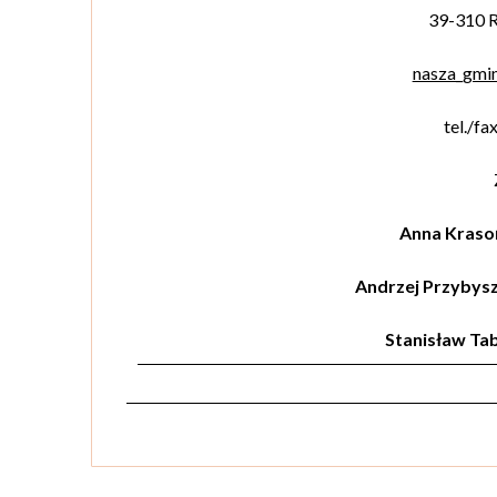
39-310 R
nasza_gmi
tel./fa
Anna Kraso
Andrzej Przybys
Stanisław Ta