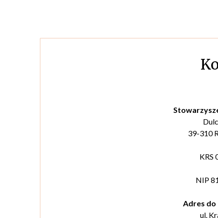
Ko
Stowarzysze
Dulc
39-310 R
KRS 
NIP 8
Adres do 
ul. K