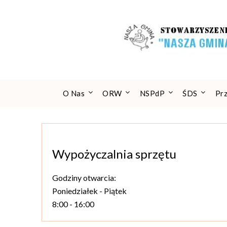
Skip
to
content
O Nas
ORW
NSPdP
ŚDS
Pr
Wypożyczalnia sprzętu
Godziny otwarcia:
Poniedziałek - Piątek
8:00 - 16:00