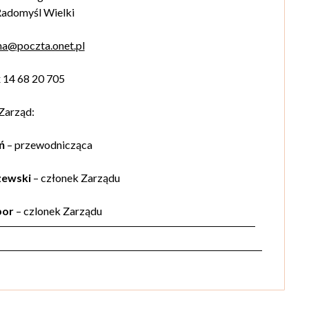
adomyśl Wielki
na@poczta.onet.pl
x 14 68 20 705
Zarząd:
ń
– przewodnicząca
zewski
– członek Zarządu
bor
– czlonek Zarządu