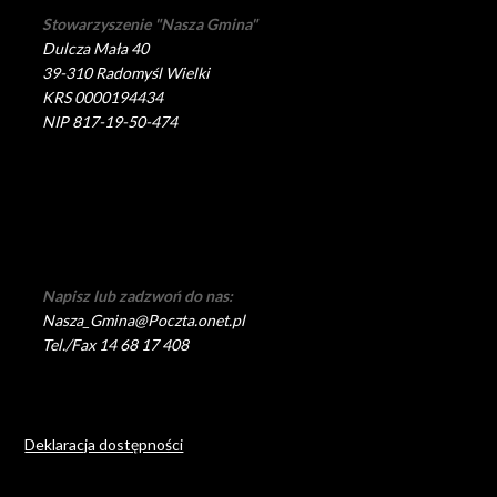
Stowarzyszenie "Nasza Gmina"
Dulcza Mała 40
39-310 Radomyśl Wielki
KRS 0000194434
NIP 817-19-50-474
Napisz lub zadzwoń do nas:
Nasza_Gmina@Poczta.onet.pl
Tel./Fax 14 68 17 408
Deklaracja dostępności