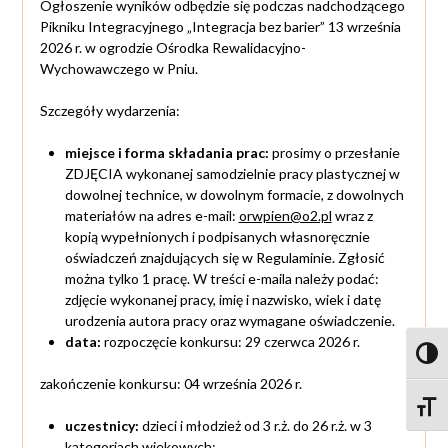
Ogłoszenie wyników odbędzie się podczas nadchodzącego
Pikniku Integracyjnego „Integracja bez barier” 13 września
2026 r. w ogrodzie Ośrodka Rewalidacyjno-
Wychowawczego w Pniu.
Szczegóły wydarzenia:
miejsce i forma składania prac:
prosimy o przesłanie
ZDJĘCIA wykonanej samodzielnie pracy plastycznej w
dowolnej technice, w dowolnym formacie, z dowolnych
materiałów na adres e-mail:
orwpien@o2.pl
wraz z
kopią wypełnionych i podpisanych własnoręcznie
oświadczeń znajdujących się w Regulaminie. Zgłosić
można tylko 1 pracę. W treści e-maila należy podać:
zdjęcie wykonanej pracy, imię i nazwisko, wiek i datę
urodzenia autora pracy oraz wymagane oświadczenie.
data:
rozpoczęcie konkursu: 29 czerwca 2026 r.
Toggl
zakończenie konkursu: 04 września 2026 r.
Toggle
uczestnicy:
dzieci i młodzież od 3 r.ż. do 26 r.ż. w 3
kategoriach wiekowych: