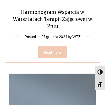
Harmonogram Wsparcia w
Warsztatach Terapii Zajęciowej w
Pniu
Posted on
27 grudnia 2024
by
WTZ
Read more
Toggl
Toggle