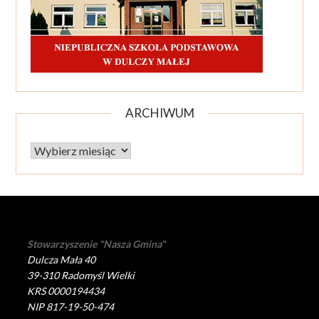
ARCHIWUM
Archiwum
Stowarzyszenie "Nasza Gmina"
Dulcza Mała 40
39-310 Radomyśl Wielki
KRS 0000194434
NIP 817-19-50-474