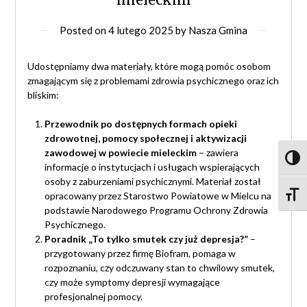
Posted on
4 lutego 2025
by
Nasza Gmina
Udostępniamy dwa materiały, które mogą pomóc osobom
zmagającym się z problemami zdrowia psychicznego oraz ich
bliskim:
Przewodnik po dostępnych formach opieki
zdrowotnej, pomocy społecznej i aktywizacji
zawodowej w powiecie mieleckim
– zawiera
Toggl
informacje o instytucjach i usługach wspierających
osoby z zaburzeniami psychicznymi. Materiał został
Toggle
opracowany przez Starostwo Powiatowe w Mielcu na
podstawie Narodowego Programu Ochrony Zdrowia
Psychicznego.
Poradnik „To tylko smutek czy już depresja?”
–
przygotowany przez firmę Biofram, pomaga w
rozpoznaniu, czy odczuwany stan to chwilowy smutek,
czy może symptomy depresji wymagające
profesjonalnej pomocy.