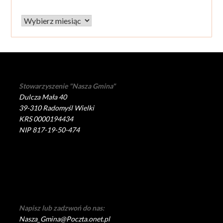
Archiwum
Stowarzyszenie "Nasza Gmina"
Dulcza Mała 40
39-310 Radomyśl Wielki
KRS 0000194434
NIP 817-19-50-474
Napisz lub zadzwoń do nas:
Nasza_Gmina@Poczta.onet.pl