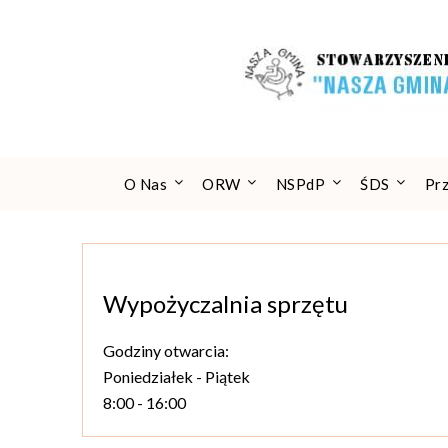
Skip
to
content
O Nas
ORW
NSPdP
ŚDS
Pr
Wypożyczalnia sprzętu
Godziny otwarcia:
Poniedziałek - Piątek
8:00 - 16:00