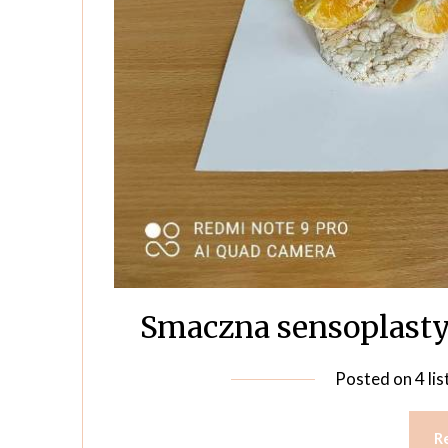
Smaczna sensoplasty
Posted on
4 li
R