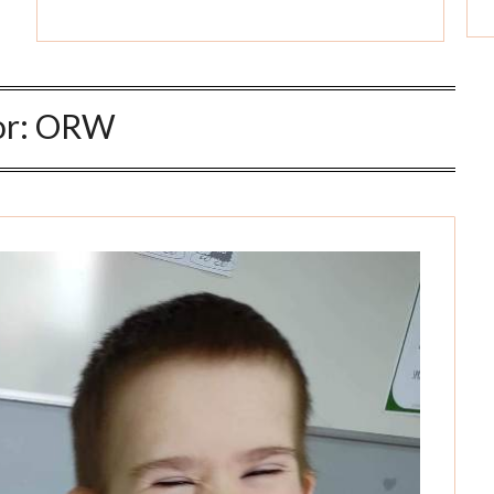
or:
ORW