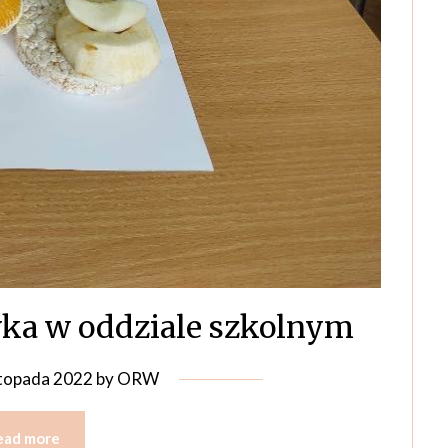
ka w oddziale szkolnym
stopada 2022
by
ORW
ead more