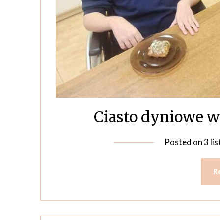
Ciasto dyniowe w
Posted on
3 li
R