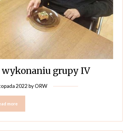
 wykonaniu grupy IV
stopada 2022
by
ORW
ead more