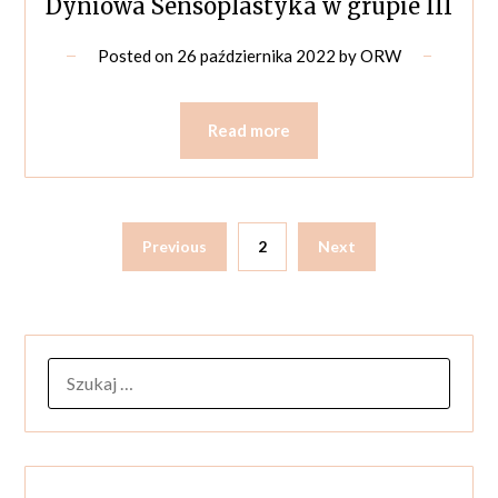
Dyniowa Sensoplastyka w grupie III
Posted on
26 października 2022
by
ORW
Read more
Previous
2
Next
SZUKAJ: