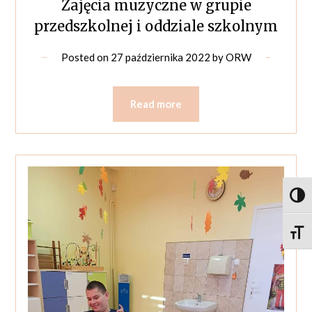
Zajęcia muzyczne w grupie
przedszkolnej i oddziale szkolnym
Posted on
27 października 2022
by
ORW
Read more
Toggl
Toggle