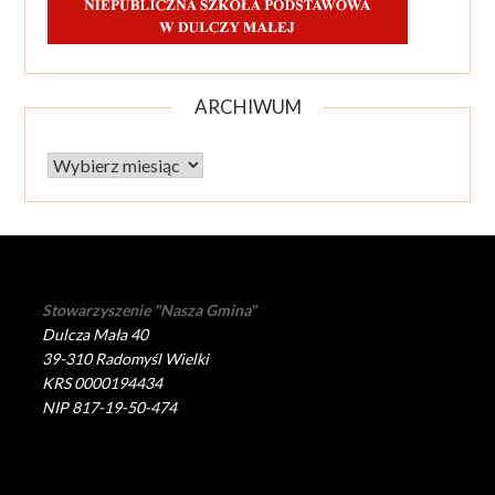
ARCHIWUM
Archiwum
Stowarzyszenie "Nasza Gmina"
Dulcza Mała 40
39-310 Radomyśl Wielki
KRS 0000194434
NIP 817-19-50-474