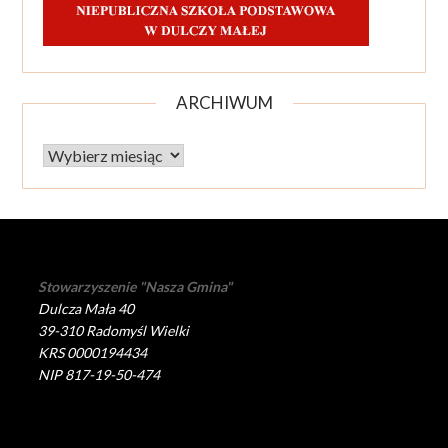
ARCHIWUM
Archiwum
Stowarzyszenie "Nasza Gmina"
Dulcza Mała 40
39-310 Radomyśl Wielki
KRS 0000194434
NIP 817-19-50-474