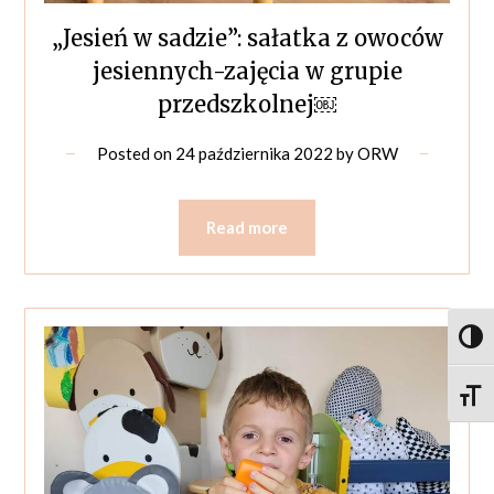
„Jesień w sadzie”: sałatka z owoców
jesiennych-zajęcia w grupie
przedszkolnej￼
Posted on
24 października 2022
by
ORW
Read more
Toggl
Toggle