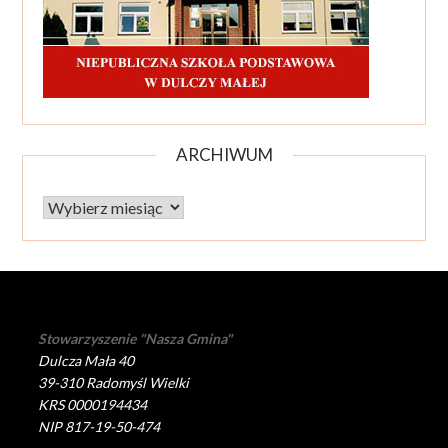
ARCHIWUM
Archiwum
Stowarzyszenie "Nasza Gmina"
Dulcza Mała 40
39-310 Radomyśl Wielki
KRS 0000194434
NIP 817-19-50-474