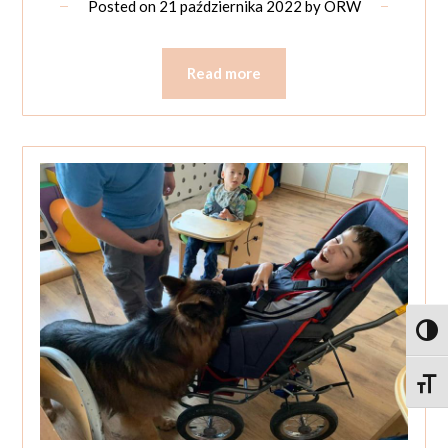
Posted on
21 października 2022
by
ORW
Read more
Toggl
Toggle