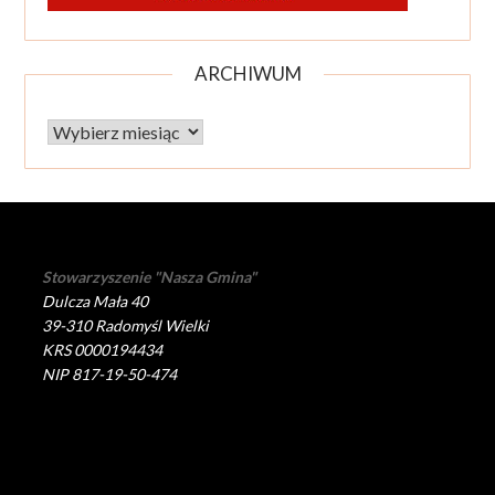
ARCHIWUM
Archiwum
Stowarzyszenie "Nasza Gmina"
Dulcza Mała 40
39-310 Radomyśl Wielki
KRS 0000194434
NIP 817-19-50-474