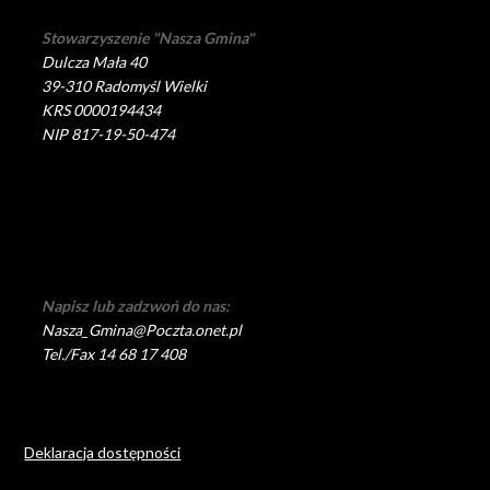
Stowarzyszenie "Nasza Gmina"
Dulcza Mała 40
39-310 Radomyśl Wielki
KRS 0000194434
NIP 817-19-50-474
Napisz lub zadzwoń do nas:
Nasza_Gmina@Poczta.onet.pl
Tel./Fax 14 68 17 408
Deklaracja dostępności