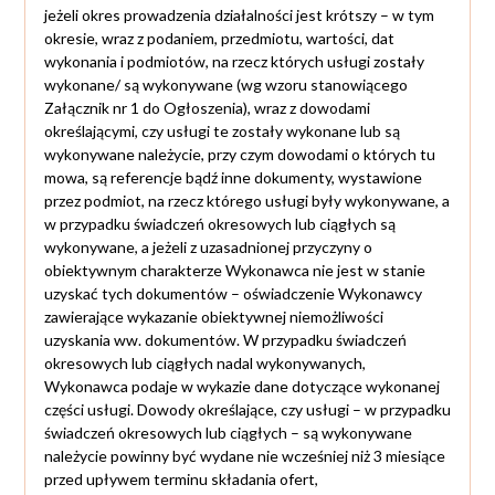
jeżeli okres prowadzenia działalności jest krótszy – w tym
okresie, wraz z podaniem, przedmiotu, wartości, dat
wykonania i podmiotów, na rzecz których usługi zostały
wykonane/ są wykonywane (wg wzoru stanowiącego
Załącznik nr 1 do Ogłoszenia), wraz z dowodami
określającymi, czy usługi te zostały wykonane lub są
wykonywane należycie, przy czym dowodami o których tu
mowa, są referencje bądź inne dokumenty, wystawione
przez podmiot, na rzecz którego usługi były wykonywane, a
w przypadku świadczeń okresowych lub ciągłych są
wykonywane, a jeżeli z uzasadnionej przyczyny o
obiektywnym charakterze Wykonawca nie jest w stanie
uzyskać tych dokumentów – oświadczenie Wykonawcy
zawierające wykazanie obiektywnej niemożliwości
uzyskania ww. dokumentów. W przypadku świadczeń
okresowych lub ciągłych nadal wykonywanych,
Wykonawca podaje w wykazie dane dotyczące wykonanej
części usługi. Dowody określające, czy usługi – w przypadku
świadczeń okresowych lub ciągłych – są wykonywane
należycie powinny być wydane nie wcześniej niż 3 miesiące
przed upływem terminu składania ofert,