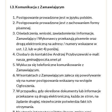
I.3. Komunikacja z Zamawiającym
Postępowanie prowadzone jest w języku polskim.
Postępowanie prowadzone jest z zachowaniem formy
pisemnej.
Oświadczenia, wnioski, zawiadomienia i informacje,
Zamawiający i Wykonawcy przekazują pisemnie oraz
drogą elektroniczną na adresy / numery wskazane w
ust. I.2. lub w pkt 4) poniżej.
Osoba/y do kontaktów Andrzej Przybyszewski e-mail:
nasza_gmina@poczta.onet.pl
Wyklucza się telefoniczne komunikowanie z
Zamawiającym.
W kontaktach z Zamawiającym zaleca się powoływanie
się na numer postępowania wskazany na wstępie
Ogłoszenia.
W przypadku, gdy określone dokumenty lub informacje
przekazane są drogą elektroniczną, każda ze stron, na
żądanie drugiej, niezwłocznie potwierdza fakt ich
otrzymania.
Na stronie internetowej
http://nasza-gmina.org/