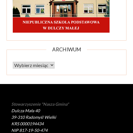
ARCHIWUM
Archiwum
Stowarzyszenie "Nasza Gmina"
Dulcza Mała 40
39-310 Radomyśl Wielki
KRS 0000194434
NIP 817-19-50-474