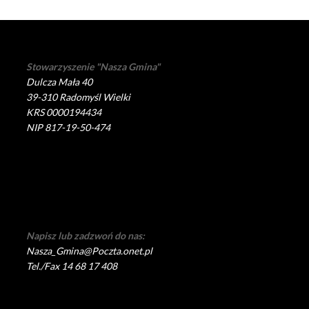
Stowarzyszenie "Nasza Gmina"
Dulcza Mała 40
39-310 Radomyśl Wielki
KRS 0000194434
NIP 817-19-50-474
Napisz lub zadzwoń do nas:
Nasza_Gmina@Poczta.onet.pl
Tel./Fax 14 68 17 408