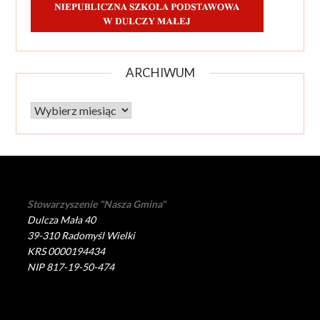
ARCHIWUM
Archiwum
Stowarzyszenie "Nasza Gmina"
Dulcza Mała 40
39-310 Radomyśl Wielki
KRS 0000194434
NIP 817-19-50-474