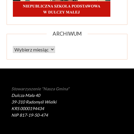
ARCHIWUM
Archiwum
Stowarzyszenie "Nasza Gmina"
Dulcza Mała 40
39-310 Radomyśl Wielki
KRS 0000194434
NIP 817-19-50-474