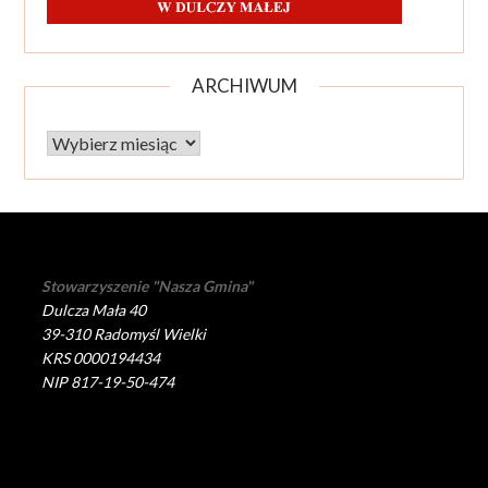
ARCHIWUM
Archiwum
Stowarzyszenie "Nasza Gmina"
Dulcza Mała 40
39-310 Radomyśl Wielki
KRS 0000194434
NIP 817-19-50-474