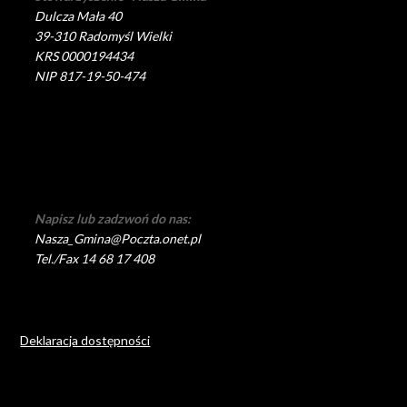
Dulcza Mała 40
39-310 Radomyśl Wielki
KRS 0000194434
NIP 817-19-50-474
Napisz lub zadzwoń do nas:
Nasza_Gmina@Poczta.onet.pl
Tel./Fax 14 68 17 408
Deklaracja dostępności