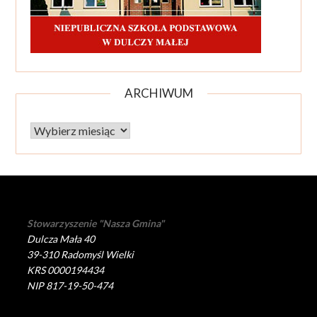
ARCHIWUM
Archiwum
Stowarzyszenie "Nasza Gmina"
Dulcza Mała 40
39-310 Radomyśl Wielki
KRS 0000194434
NIP 817-19-50-474