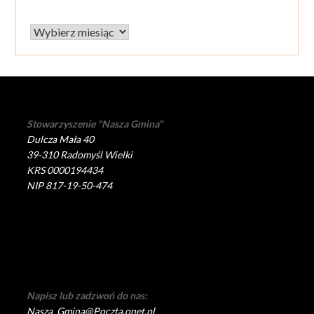
Archiwum
Stowarzyszenie "Nasza Gmina"
Dulcza Mała 40
39-310 Radomyśl Wielki
KRS 0000194434
NIP 817-19-50-474
Napisz lub zadzwoń do nas:
Nasza_Gmina@Poczta.onet.pl