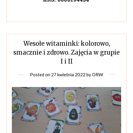
Wesołe witaminki: kolorowo,
smacznie i zdrowo. Zajęcia w grupie
I i II
Posted on
27 kwietnia 2022
by
ORW