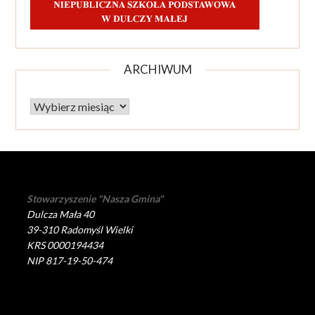
ARCHIWUM
Archiwum
Stowarzyszenie "Nasza Gmina"
Dulcza Mała 40
39-310 Radomyśl Wielki
KRS 0000194434
NIP 817-19-50-474