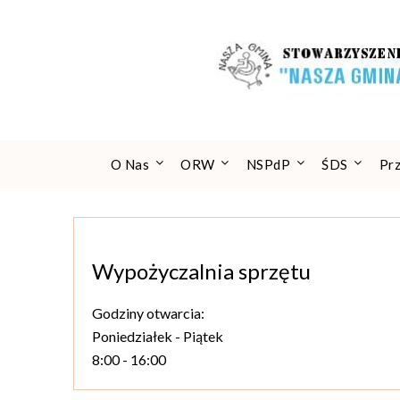
Skip
to
content
O Nas
ORW
NSPdP
ŚDS
Pr
Wypożyczalnia sprzętu
Godziny otwarcia:
Poniedziałek - Piątek
8:00 - 16:00