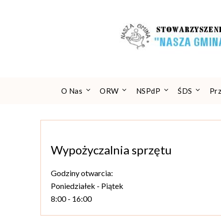
Skip
to
content
O Nas
ORW
NSPdP
ŚDS
Pr
Wypożyczalnia sprzętu
Godziny otwarcia:
Poniedziałek - Piątek
8:00 - 16:00