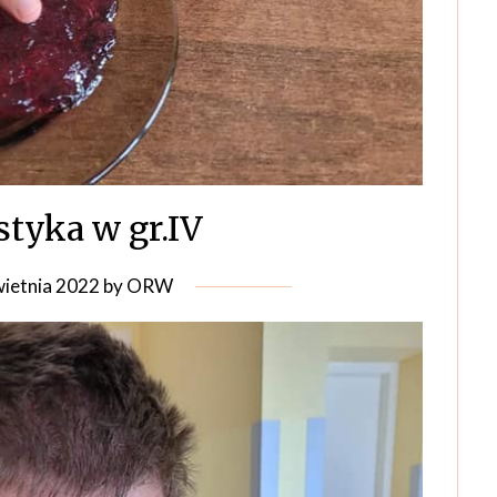
styka w gr.IV
wietnia 2022
by
ORW