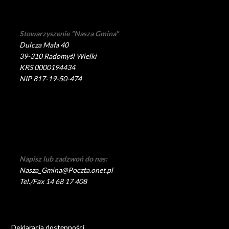
Stowarzyszenie "Nasza Gmina"
Dulcza Mała 40
39-310 Radomyśl Wielki
KRS 0000194434
NIP 817-19-50-474
Napisz lub zadzwoń do nas:
Nasza_Gmina@Poczta.onet.pl
Tel./Fax 14 68 17 408
Deklaracja dostępności