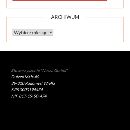
ARCHIWUM
Archiwum
Stowarzyszenie "Nasza Gmina"
Dulcza Mała 40
39-310 Radomyśl Wielki
KRS 0000194434
NIP 817-19-50-474