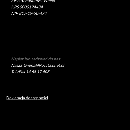
39-310 Radomyśl Wielki
KRS 0000194434
NIP 817-19-50-474
Napisz lub zadzwoń do nas:
Nasza_Gmina@Poczta.onet.pl
Tel./Fax 14 68 17 408
Deklaracja dostępności