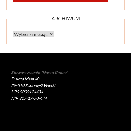
ARCHIWUM
Archiwum
Stowarzyszenie "Nasza Gmina"
Dulcza Mała 40
39-310 Radomyśl Wielki
KRS 0000194434
NIP 817-19-50-474