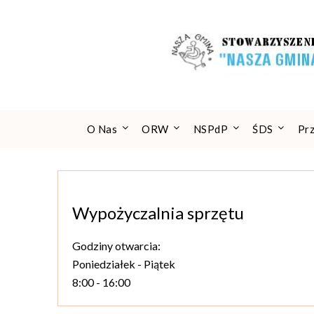
Skip
to
content
O Nas
ORW
NSPdP
ŚDS
Pr
Wypożyczalnia sprzętu
Godziny otwarcia:
Poniedziałek - Piątek
8:00 - 16:00