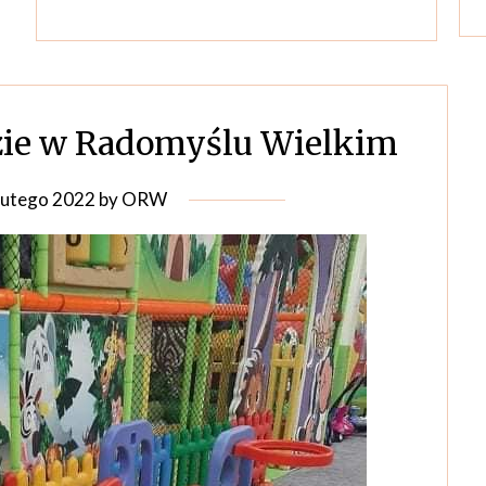
ie w Radomyślu Wielkim
lutego 2022
by
ORW