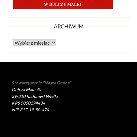
ARCHIWUM
Archiwum
Stowarzyszenie "Nasza Gmina"
Dulcza Mała 40
39-310 Radomyśl Wielki
KRS 0000194434
NIP 817-19-50-474