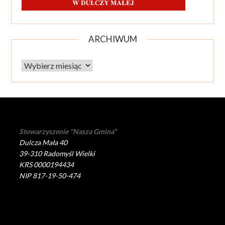
ARCHIWUM
Archiwum
Stowarzyszenie "Nasza Gmina"
Dulcza Mała 40
39-310 Radomyśl Wielki
KRS 0000194434
NIP 817-19-50-474