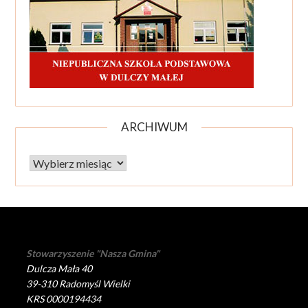
ARCHIWUM
Archiwum
Stowarzyszenie "Nasza Gmina"
Dulcza Mała 40
39-310 Radomyśl Wielki
KRS 0000194434