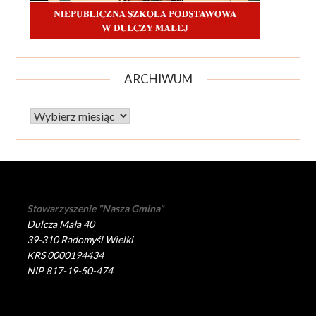
ARCHIWUM
Archiwum
Stowarzyszenie "Nasza Gmina"
Dulcza Mała 40
39-310 Radomyśl Wielki
KRS 0000194434
NIP 817-19-50-474