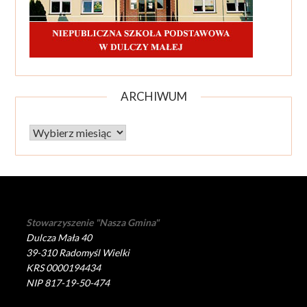
ARCHIWUM
Archiwum
Stowarzyszenie "Nasza Gmina"
Dulcza Mała 40
39-310 Radomyśl Wielki
KRS 0000194434
NIP 817-19-50-474