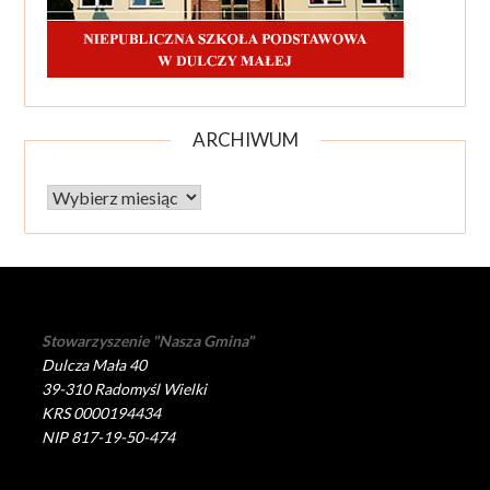
ARCHIWUM
Archiwum
Stowarzyszenie "Nasza Gmina"
Dulcza Mała 40
39-310 Radomyśl Wielki
KRS 0000194434
NIP 817-19-50-474