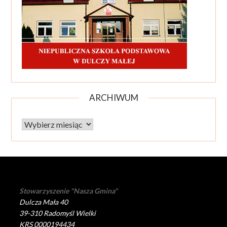
ARCHIWUM
Archiwum
Stowarzyszenie "Nasza Gmina"
Dulcza Mała 40
39-310 Radomyśl Wielki
KRS 0000194434