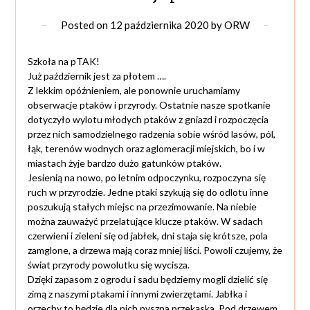
Posted on
12 października 2020
by
ORW
Szkoła na pTAK!
Już październik jest za płotem ….
Z lekkim opóźnieniem, ale ponownie uruchamiamy
obserwacje ptaków i przyrody. Ostatnie nasze spotkanie
dotyczyło wylotu młodych ptaków z gniazd i rozpoczęcia
przez nich samodzielnego radzenia sobie wśród lasów, pól,
łąk, terenów wodnych oraz aglomeracji miejskich, bo i w
miastach żyje bardzo dużo gatunków ptaków.
Jesienią na nowo, po letnim odpoczynku, rozpoczyna się
ruch w przyrodzie. Jedne ptaki szykują się do odlotu inne
poszukują stałych miejsc na przezimowanie. Na niebie
można zauważyć przelatujące klucze ptaków. W sadach
czerwieni i zieleni się od jabłek, dni staja się krótsze, pola
zamglone, a drzewa mają coraz mniej liści. Powoli czujemy, że
świat przyrody powolutku się wycisza.
Dzięki zapasom z ogrodu i sadu będziemy mogli dzielić się
zimą z naszymi ptakami i innymi zwierzętami. Jabłka i
orzechy to będzie dla nich pyszna przekąska. Pod drzewem