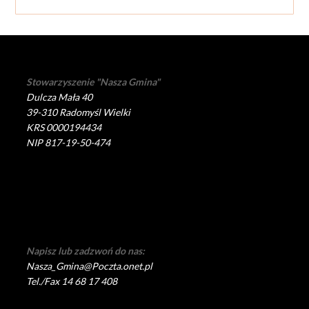
Stowarzyszenie "Nasza Gmina"
Dulcza Mała 40
39-310 Radomyśl Wielki
KRS 0000194434
NIP 817-19-50-474
Napisz lub zadzwoń do nas:
Nasza_Gmina@Poczta.onet.pl
Tel./Fax 14 68 17 408