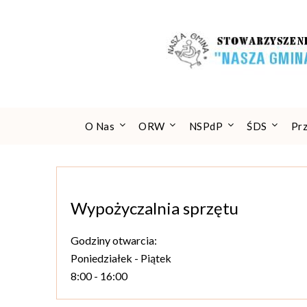
Skip
to
content
O Nas
ORW
NSPdP
ŚDS
Pr
Wypożyczalnia sprzętu
Godziny otwarcia:
Poniedziałek - Piątek
8:00 - 16:00