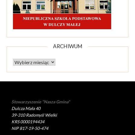
ARCHIWUM
Archiwum
Stowarzyszenie "Nasza Gmina"
Dulcza Mała 40
39-310 Radomyśl Wielki
KRS 0000194434
NIP 817-19-50-474