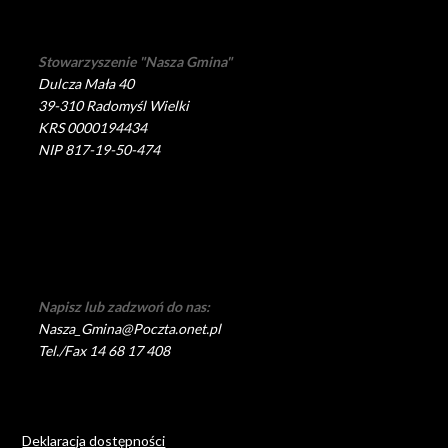
Stowarzyszenie "Nasza Gmina"
Dulcza Mała 40
39-310 Radomyśl Wielki
KRS 0000194434
NIP 817-19-50-474
Napisz lub zadzwoń do nas:
Nasza_Gmina@Poczta.onet.pl
Tel./Fax 14 68 17 408
Deklaracja dostępności