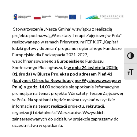
Stowarzyszenie „Nasza Gmina” w związku z realizacją
projektu pod nazwą „Warsztaty Terapii Zajęciowej w Pniu”
realizowanego w ramach Priorytetu nr FEPK.07 „Kapitał
ludzki gotowy do zmian” programu regionalnego Fundusze
Europejskie dla Podkarpacia 2021-2027,
Toggl
współfinansowanego z Europejskiego Funduszu
Społecznego Plus ogłasza, iż
w dniu 24 kwietnia 2024r.
Toggle
(tj. środa) w Biurze Projektu pod adresem Pień 41
(budynek Ośrodka Rewalidacyjno-Wychowawczego w
Pniu) o godz. 14.00
odbędzie się spotkanie informacyjno-
promujące na temat projektu Warsztaty Terapii Zajęciowej
w Pniu. Na spotkaniu będzie można uzyskać wszystkie
informacje na temat realizacji projektu, rekrutacji,
organizacji i działalności Warsztatów. Wszystkich
zainteresowanych do udziału w projekcie zapraszamy do
uczestnictwa w spotkaniu.