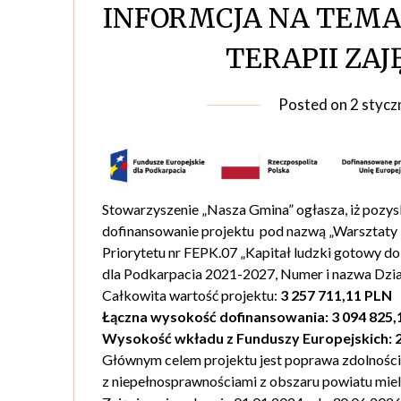
INFORMCJA NA TEMA
TERAPII ZAJ
Posted on
2 stycz
Stowarzyszenie „Nasza Gmina” ogłasza, iż pozys
dofinansowanie projektu pod nazwą „Warsztaty 
Priorytetu nr FEPK.07 „Kapitał ludzki gotowy d
dla Podkarpacia 2021-2027, Numer i nazwa Dzia
Całkowita wartość projektu:
3 257 711,11 PLN
Łączna wysokość dofinansowania: 3 094 825,
Wysokość wkładu z Funduszy Europejskich: 2
Głównym celem projektu jest poprawa zdolności
z niepełnosprawnościami z obszaru powiatu mie