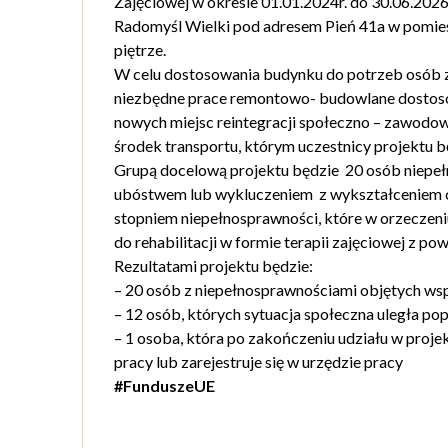
Zajęciowej w okresie 01.01.2024r. do 30.06.202
Radomyśl Wielki pod adresem Pień 41a w pomies
piętrze.
W celu dostosowania budynku do potrzeb osób 
niezbędne prace remontowo- budowlane dostos
nowych miejsc reintegracji społeczno – zawodow
środek transportu, którym uczestnicy projektu
Grupą docelową projektu będzie 20 osób niepe
ubóstwem lub wykluczeniem z wykształceniem c
stopniem niepełnosprawności, które w orzeczeni
do rehabilitacji w formie terapii zajęciowej z po
Rezultatami projektu będzie:
– 20 osób z niepełnosprawnościami objętych wsp
– 12 osób, których sytuacja społeczna uległa po
– 1 osoba, która po zakończeniu udziału w proje
pracy lub zarejestruje się w urzędzie pracy
#FunduszeUE