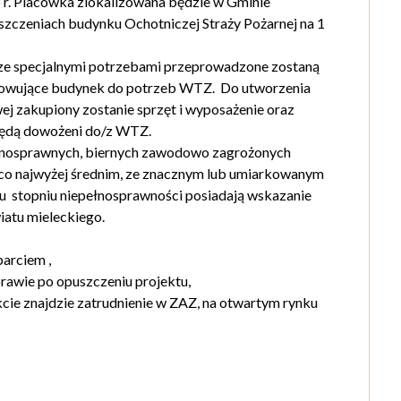
6 r. Placówka zlokalizowana będzie w Gminie
zczeniach budynku Ochotniczej Straży Pożarnej na 1
ze specjalnymi potrzebami przeprowadzone zostaną
owujące budynek do potrzeb WTZ. Do utworzenia
ej zakupiony zostanie sprzęt i wyposażenie oraz
 będą dowożeni do/z WTZ.
łnosprawnych, biernych zawodowo zagrożonych
o najwyżej średnim, ze znacznym lub umiarkowanym
u stopniu niepełnosprawności posiadają wskazanie
wiatu mieleckiego.
arciem ,
prawie po opuszczeniu projektu,
kcie znajdzie zatrudnienie w ZAZ, na otwartym rynku