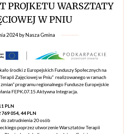
T PROJKETU WARSZTATY
ĘCIOWEJ W PNIU
nia 2024
by
Nasza Gmina
kało środki z Europejskich Funduszy Społecznych na
Terapii Zajęciowej w Pniu” realizowanego w ramach
o zmian” programu regionalnego Fundusze Europejskie
łania FEPK.07.15 Aktywna Integracja.
11 PLN
 769 054, 44 PLN
 do zatrudnienia 20 osób
leckiego poprzez utworzenie Warsztatów Terapii