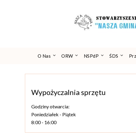
Skip
to
content
O Nas
ORW
NSPdP
ŚDS
Pr
Wypożyczalnia sprzętu
Godziny otwarcia:
Poniedziałek - Piątek
8:00 - 16:00