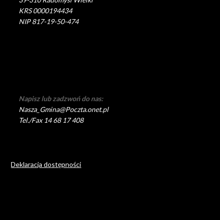
KRS 0000194434
NIP 817-19-50-474
Napisz lub zadzwoń do nas:
Nasza_Gmina@Poczta.onet.pl
Tel./Fax 14 68 17 408
Deklaracja dostępności