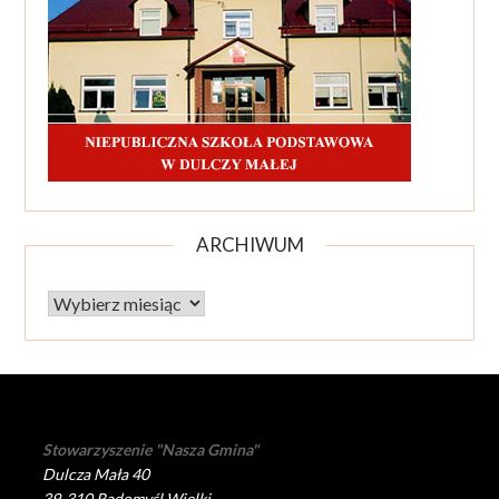
ARCHIWUM
Archiwum
Stowarzyszenie "Nasza Gmina"
Dulcza Mała 40
39-310 Radomyśl Wielki