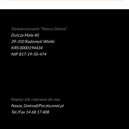
Stowarzyszenie "Nasza Gmina"
Dulcza Mała 40
39-310 Radomyśl Wielki
KRS 0000194434
NIP 817-19-50-474
Napisz lub zadzwoń do nas:
Nasza_Gmina@Poczta.onet.pl
Tel./Fax 14 68 17 408