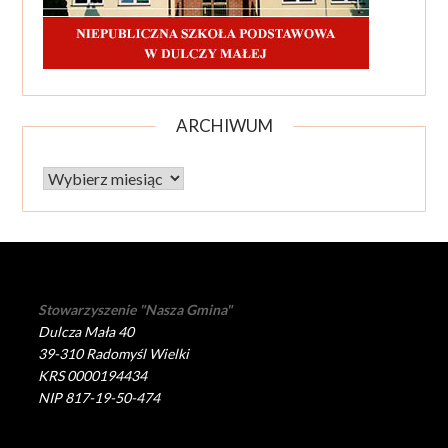
ARCHIWUM
Archiwum
Stowarzyszenie "Nasza Gmina"
Dulcza Mała 40
39-310 Radomyśl Wielki
KRS 0000194434
NIP 817-19-50-474