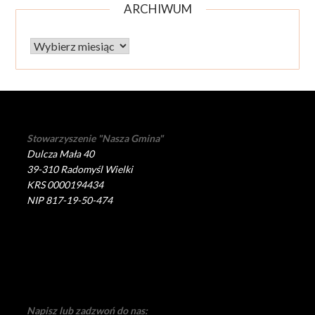
ARCHIWUM
Archiwum
Stowarzyszenie "Nasza Gmina"
Dulcza Mała 40
39-310 Radomyśl Wielki
KRS 0000194434
NIP 817-19-50-474
Napisz lub zadzwoń do nas: