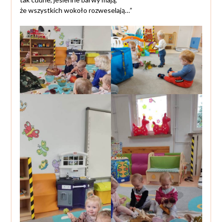
że wszystkich wokoło rozweselają…”