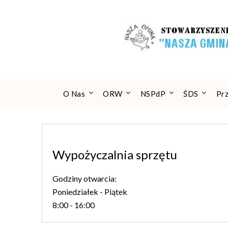
Skip
to
content
O Nas
ORW
NSPdP
ŚDS
Pr
Wypożyczalnia sprzętu
Godziny otwarcia:
Poniedziałek - Piątek
8:00 - 16:00