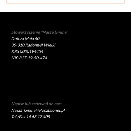
Stowarzyszenie "Nasza Gmina"
Dulcza Mała 40
39-310 Radomyśl Wielki
KRS 0000194434
NIP 817-19-50-474
Napisz lub zadzwoń do nas:
Nasza_Gmina@Poczta.onet.pl
Tel./Fax 14 68 17 408