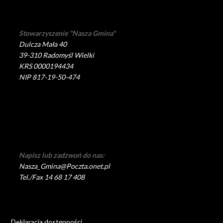
Stowarzyszenie "Nasza Gmina"
Dulcza Mała 40
39-310 Radomyśl Wielki
KRS 0000194434
NIP 817-19-50-474
Napisz lub zadzwoń do nas:
Nasza_Gmina@Poczta.onet.pl
Tel./Fax 14 68 17 408
Deklaracja dostępności