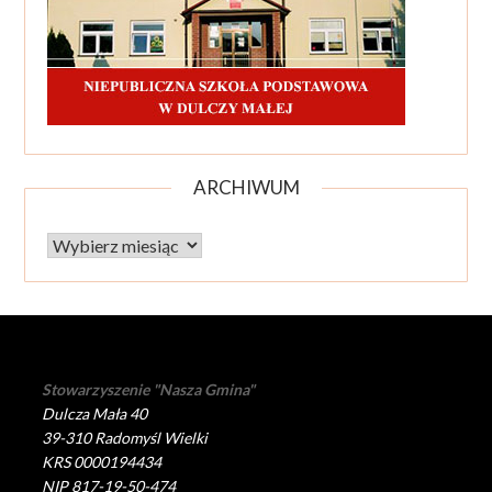
ARCHIWUM
Archiwum
Stowarzyszenie "Nasza Gmina"
Dulcza Mała 40
39-310 Radomyśl Wielki
KRS 0000194434
NIP 817-19-50-474